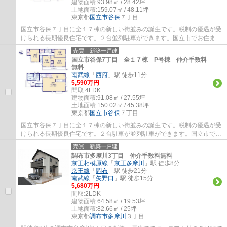
建物面積:
93.98㎡ / 28.42坪
土地面積:
159.07㎡ / 48.11坪
東京都
国立市
谷保
７丁目
国立市谷保７丁目に全１７棟の新しい街並みの誕生です。税制の優遇が受
けられる長期優良住宅です。２台並列駐車ができます。国立市でお住まい
をお探しなら地元密着型のエージーホーム...
売買｜新築一戸建
国立市谷保7丁目 全１７棟 P号棟 仲介手数料
無料
南武線
「
西府
」駅 徒歩11分
5,590万円
間取:
4LDK
建物面積:
91.08㎡ / 27.55坪
土地面積:
150.02㎡ / 45.38坪
東京都
国立市
谷保
７丁目
国立市谷保７丁目に全１７棟の新しい街並みの誕生です。税制の優遇が受
けられる長期優良住宅です。２台駐車が並列駐車ができます。国立市でお
住まいをお探しなら地元密着型のエージー...
売買｜新築一戸建
調布市多摩川3丁目 仲介手数料無料
京王相模原線
「
京王多摩川
」駅 徒歩8分
京王線
「
調布
」駅 徒歩21分
南武線
「
矢野口
」駅 徒歩15分
5,680万円
間取:
2LDK
建物面積:
64.58㎡ / 19.53坪
土地面積:
82.66㎡ / 25坪
東京都
調布市
多摩川
３丁目