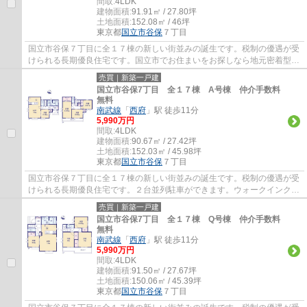
間取:
4LDK
建物面積:
91.91㎡ / 27.80坪
土地面積:
152.08㎡ / 46坪
東京都
国立市
谷保
７丁目
国立市谷保７丁目に全１７棟の新しい街並みの誕生です。税制の優遇が受
けられる長期優良住宅です。国立市でお住まいをお探しなら地元密着型の
エージーホームに是非お任せください。地...
売買｜新築一戸建
国立市谷保7丁目 全１７棟 A号棟 仲介手数料
無料
南武線
「
西府
」駅 徒歩11分
5,990万円
間取:
4LDK
建物面積:
90.67㎡ / 27.42坪
土地面積:
152.03㎡ / 45.98坪
東京都
国立市
谷保
７丁目
国立市谷保７丁目に全１７棟の新しい街並みの誕生です。税制の優遇が受
けられる長期優良住宅です。２台並列駐車ができます。ウォークインクロ
ーゼット付の４LDKです。国立市でお住まい...
売買｜新築一戸建
国立市谷保7丁目 全１７棟 Q号棟 仲介手数料
無料
南武線
「
西府
」駅 徒歩11分
5,990万円
間取:
4LDK
建物面積:
91.50㎡ / 27.67坪
土地面積:
150.06㎡ / 45.39坪
東京都
国立市
谷保
７丁目