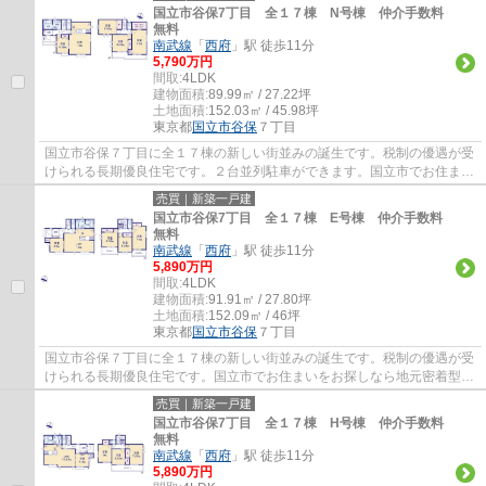
国立市谷保7丁目 全１７棟 N号棟 仲介手数料
無料
南武線
「
西府
」駅 徒歩11分
5,790万円
間取:
4LDK
建物面積:
89.99㎡ / 27.22坪
土地面積:
152.03㎡ / 45.98坪
東京都
国立市
谷保
７丁目
国立市谷保７丁目に全１７棟の新しい街並みの誕生です。税制の優遇が受
けられる長期優良住宅です。２台並列駐車ができます。国立市でお住まい
をお探しなら地元密着型のエージーホーム...
売買｜新築一戸建
国立市谷保7丁目 全１７棟 E号棟 仲介手数料
無料
南武線
「
西府
」駅 徒歩11分
5,890万円
間取:
4LDK
建物面積:
91.91㎡ / 27.80坪
土地面積:
152.09㎡ / 46坪
東京都
国立市
谷保
７丁目
国立市谷保７丁目に全１７棟の新しい街並みの誕生です。税制の優遇が受
けられる長期優良住宅です。国立市でお住まいをお探しなら地元密着型の
エージーホームに是非お任せください。地...
売買｜新築一戸建
国立市谷保7丁目 全１７棟 H号棟 仲介手数料
無料
南武線
「
西府
」駅 徒歩11分
5,890万円