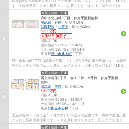
駅徒歩8分の調布市多摩川3丁目の新築一戸建てです。ロフト付の２LDKで
す。太陽光発電システム搭載でエコな暮らしができます。調布市でお住ま
いをお探しなら多摩地区に詳しいエージーホ...
売買｜新築一戸建
府中市北山町2丁目 仲介手数料無料
南武線
「
谷保
」駅 徒歩18分
武蔵野線
「
北府中
」駅 徒歩30分
5,690万円
6月22日 値下げ
間取:
4LDK
建物面積:
97.20㎡ / 29.40坪
土地面積:
130.72㎡ / 39.54坪
東京都
府中市
北山町
２丁目
府中市北山町2丁目の新築一戸建てです。2台並列駐車が可能です。太陽光
発電システム搭載でエコな暮らしができます。LDKは広々20帖の４LDKで
す。府中市でお住まいをお探しなら多摩地区...
売買｜新築一戸建
国立市谷保7丁目 全１７棟 M号棟 仲介手数料
無料
南武線
「
西府
」駅 徒歩11分
5,690万円
間取:
4LDK
建物面積:
95.22㎡ / 28.80坪
土地面積:
159.06㎡ / 48.11坪
東京都
国立市
谷保
７丁目
国立市谷保７丁目に全１７棟の新しい街並みの誕生です。税制の優遇が受
けられる長期優良住宅です。２台並列駐車ができます。国立市でお住まい
をお探しなら地元密着型のエージーホーム...
売買｜新築一戸建