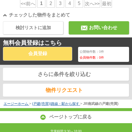
1
2
3
4
5
<<前へ
次へ>>
最初
チェックした物件をまとめて
検討リストに追加
お問い合わせ
無料会員登録はこちら
公開物件数：
0
件
会員登録
会員物件数：
0
件
さらに条件を絞り込む
物件リクエスト
エージーホーム
>
(戸建(売買))路線・駅から探す
>
JR南武線の戸建(売買)
ページトップに戻る
営業時間:9:30～18:00