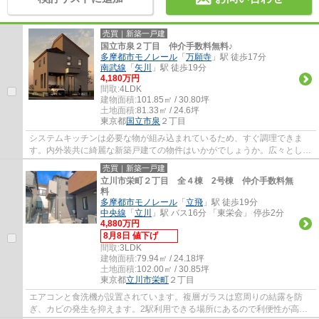
売買｜新築一戸建
国立市泉２丁目 仲介手数料無料♪
多摩都市モノレール
「
万願寺
」駅 徒歩17分
南武線
「
矢川
」駅 徒歩19分
4,180万円
間取:
4LDK
建物面積:
101.85㎡ / 30.80坪
土地面積:
81.33㎡ / 24.6坪
東京都
国立市
泉
２丁目
システムキッチンは必要な物が組み込まれているため、すぐ調理できま
す。内外装共に綺麗な新築戸建ての物件はいかがでしょうか。広々とした
15帖以上のLDKのおかげで、日々の生活にゆと...
売買｜新築一戸建
立川市栄町２丁目 全４棟 2号棟 仲介手数料無
料
多摩都市モノレール
「
立飛
」駅 徒歩19分
中央線
「
立川
」駅 バス16分 「東栄会」 停歩2分
4,880万円
8月8日 値下げ
間取:
3LDK
建物面積:
79.94㎡ / 24.18坪
土地面積:
102.00㎡ / 30.85坪
東京都
立川市
栄町
２丁目
エアコンと食洗機が設置されています。複層ガラスは窓周りの結露を防
ぎ、カビの発生を抑えます。2駅利用できる場所にあるので利便性が高い