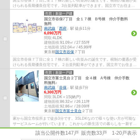
国立市谷保７丁目に全１７棟の新しい街並みの誕生です。税制の優遇が受
けられる長期優良住宅です。3台並列駐車ができます。国立市でお住まい
をお探しなら地元密着型のエージーホームに...
売買｜新築一戸建
国立市谷保7丁目 全１７棟 B号棟 仲介手数料
無料
南武線
「
西府
」駅 徒歩11分
6,090万円
間取:
4LDK
建物面積:
91.09㎡ / 27.55坪
土地面積:
152.04㎡ / 45.99坪
東京都
国立市
谷保
７丁目
国立市谷保７丁目に全１７棟の新しい街並みの誕生です。税制の優遇が受
けられる長期優良住宅です。２台並列駐車ができます。国立市でお住まい
をお探しなら地元密着型のエージーホーム...
売買｜新築一戸建
国立市富士見台２丁目 全４棟 A号棟 仲介手数
料無料♪
南武線
「
谷保
」駅 徒歩7分
6,300万円
間取:
3LDK＋1S(納戸)
建物面積:
86.32㎡ / 26.11坪
土地面積:
92.86㎡ / 28.09坪
東京都
国立市
富士見台
２丁目
家から国立市役所まで徒歩3分です。3SLDKなので様々な使い方が可能な
サービスルームが付いています。これからの新生活での暮らしを一新する
ために、新築戸建てはいかがでしょうか。不...
該当公開件数
147
戸 販売数
33
戸
1-20
戸表示