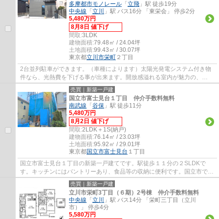
多摩都市モノレール
「
立飛
」駅 徒歩19分
中央線
「
立川
」駅 バス16分 「東栄会」 停歩2分
5,480万円
8月8日 値下げ
間取:
3LDK
建物面積:
79.48㎡ / 24.04坪
土地面積:
99.43㎡ / 30.07坪
東京都
立川市
栄町
２丁目
2台並列駐車ができます。（車種によります）太陽光発電システム付き物
件なら、光熱費を下げる事が出来ます。開放感溢れる室内が魅力の、
3LDKの物件はこちらです。立川市での住まい探し...
売買｜新築一戸建
国立市富士見台１丁目 仲介手数料無料
南武線
「
谷保
」駅 徒歩11分
5,480万円
8月2日 値下げ
間取:
2LDK＋1S(納戸)
建物面積:
76.14㎡ / 23.03坪
土地面積:
95.92㎡ / 29.01坪
東京都
国立市
富士見台
１丁目
国立市富士見台１丁目の新築一戸建てです。駅徒歩１１分の２SLDKで
す。キッチンにはパントリーあり、食品等の収納に便利です。国立市でお
住まいをお探しなら地元密着型のエージーホー...
売買｜新築一戸建
立川市栄町3丁目（６期）2号棟 仲介手数料無料
中央線
「
立川
」駅 バス14分 「栄町三丁目（立川
市）」 停歩4分
5,580万円