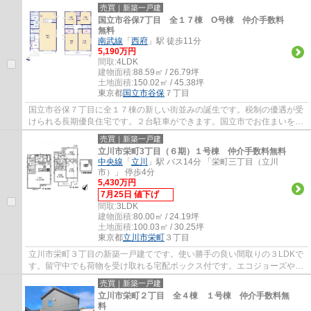
です。クロゼット各洋室にありますので、衣類...
売買｜新築一戸建
国立市谷保7丁目 全１７棟 O号棟 仲介手数料
無料
南武線
「
西府
」駅 徒歩11分
5,190万円
間取:
4LDK
建物面積:
88.59㎡ / 26.79坪
土地面積:
150.02㎡ / 45.38坪
東京都
国立市
谷保
７丁目
国立市谷保７丁目に全１７棟の新しい街並みの誕生です。税制の優遇が受
けられる長期優良住宅です。２台駐車ができます。国立市でお住まいをお
探しなら地元密着型のエージーホームに是...
売買｜新築一戸建
立川市栄町3丁目（６期）１号棟 仲介手数料無料
中央線
「
立川
」駅 バス14分 「栄町三丁目（立川
市）」 停歩4分
5,430万円
7月25日 値下げ
間取:
3LDK
建物面積:
80.00㎡ / 24.19坪
土地面積:
100.03㎡ / 30.25坪
東京都
立川市
栄町
３丁目
立川市栄町３丁目の新築一戸建てです。使い勝手の良い間取りの３LDKで
す。留守中でも荷物を受け取れる宅配ボックス付です。エコジョーズや食
洗機等、設備も充実しています。立川市でお...
売買｜新築一戸建
立川市栄町２丁目 全４棟 １号棟 仲介手数料無
料