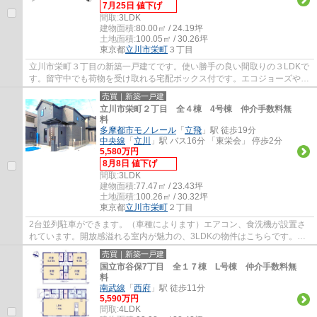
7月25日 値下げ
間取:
3LDK
建物面積:
80.00㎡ / 24.19坪
土地面積:
100.05㎡ / 30.26坪
東京都
立川市
栄町
３丁目
立川市栄町３丁目の新築一戸建てです。使い勝手の良い間取りの３LDKで
す。留守中でも荷物を受け取れる宅配ボックス付です。エコジョーズや食
洗機等、設備も充実しています。立川市でお...
売買｜新築一戸建
立川市栄町２丁目 全４棟 4号棟 仲介手数料無
料
多摩都市モノレール
「
立飛
」駅 徒歩19分
中央線
「
立川
」駅 バス16分 「東栄会」 停歩2分
5,580万円
8月8日 値下げ
間取:
3LDK
建物面積:
77.47㎡ / 23.43坪
土地面積:
100.26㎡ / 30.32坪
東京都
立川市
栄町
２丁目
2台並列駐車ができます。（車種によります）エアコン、食洗機が設置さ
れています。開放感溢れる室内が魅力の、3LDKの物件はこちらです。立
川市での住まい探しは、地域に特化したエージ...
売買｜新築一戸建
国立市谷保7丁目 全１７棟 L号棟 仲介手数料無
料
南武線
「
西府
」駅 徒歩11分
5,590万円
間取:
4LDK