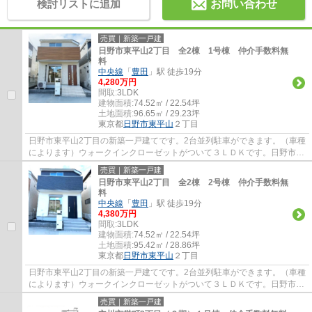
検討リストに追加
お問い合わせ
売買｜新築一戸建
日野市東平山2丁目 全2棟 1号棟 仲介手数料無
料
中央線
「
豊田
」駅 徒歩19分
4,280万円
間取:
3LDK
建物面積:
74.52㎡ / 22.54坪
土地面積:
96.65㎡ / 29.23坪
東京都
日野市
東平山
２丁目
日野市東平山2丁目の新築一戸建てです。2台並列駐車ができます。（車種
によります）ウォークインクローゼットがついて３ＬＤＫです。日野市で
お住まいをお探しなら多摩地区に詳しいエ...
売買｜新築一戸建
日野市東平山2丁目 全2棟 2号棟 仲介手数料無
料
中央線
「
豊田
」駅 徒歩19分
4,380万円
間取:
3LDK
建物面積:
74.52㎡ / 22.54坪
土地面積:
95.42㎡ / 28.86坪
東京都
日野市
東平山
２丁目
日野市東平山2丁目の新築一戸建てです。2台並列駐車ができます。（車種
によります）ウォークインクローゼットがついて３ＬＤＫです。日野市で
お住まいをお探しなら多摩地区に詳しいエ...
売買｜新築一戸建