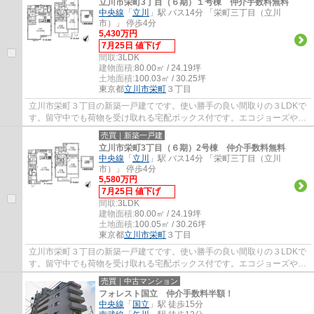
立川市栄町3丁目（６期）１号棟 仲介手数料無料
中央線
「
立川
」駅 バス14分 「栄町三丁目（立川
市）」 停歩4分
5,430万円
7月25日 値下げ
間取:
3LDK
建物面積:
80.00㎡ / 24.19坪
土地面積:
100.03㎡ / 30.25坪
東京都
立川市
栄町
３丁目
立川市栄町３丁目の新築一戸建てです。使い勝手の良い間取りの３LDKで
す。留守中でも荷物を受け取れる宅配ボックス付です。エコジョーズや食
洗機等、設備も充実しています。立川市でお...
売買｜新築一戸建
立川市栄町3丁目（６期）2号棟 仲介手数料無料
中央線
「
立川
」駅 バス14分 「栄町三丁目（立川
市）」 停歩4分
5,580万円
7月25日 値下げ
間取:
3LDK
建物面積:
80.00㎡ / 24.19坪
土地面積:
100.05㎡ / 30.26坪
東京都
立川市
栄町
３丁目
立川市栄町３丁目の新築一戸建てです。使い勝手の良い間取りの３LDKで
す。留守中でも荷物を受け取れる宅配ボックス付です。エコジョーズや食
洗機等、設備も充実しています。立川市でお...
売買｜中古マンション
フォレスト国立 仲介手数料半額！
中央線
「
国立
」駅 徒歩15分