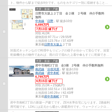
ト。物件から駅まで徒歩9分です。ものをカテゴリー別に収納することが
できるウォークインクローゼットによって、ど...
売買｜新築一戸建
日野市大坂上２丁目 全２棟 ２号棟 仲介手数料
無料
中央線
「
日野
」駅 徒歩10分
6,499万円
7月13日 値下げ
間取:
4LDK
建物面積:
97.71㎡ / 29.55坪
土地面積:
123.76㎡ / 37.43坪
東京都
日野市
大坂上
２丁目
対面式キッチンなので料理中もリビングの様子が分かって安心です。浴室
乾燥機付きの物件であれば、雨の日で濡れた上着や傘もすぐに乾燥できま
す。駅から徒歩10分圏内の物件です。家族...
売買｜新築一戸建
府中市南町2丁目 全3棟 2号棟 仲介手数料無料
南武線
「
分倍河原
」駅 徒歩13分
南武線
「
府中本町
」駅 徒歩14分
6,799万円
6月15日 値下げ
間取:
2LDK＋2S(納戸)
建物面積:
102.51㎡ / 31.00坪
土地面積:
140.29㎡ / 42.43坪
東京都
府中市
南町
２丁目
府中市南町2丁目の新築一戸建てです。ZEH水準住宅になります。2路線利
用可能です。LDKには足元から暖かい床暖房付です。ウォークインクロー
ゼットがあり衣類の収納に便利です。府中市...