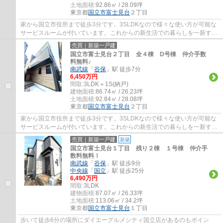
土地面積:
92.86㎡ / 28.09坪
東京都
国立市
富士見台
２丁目
家から国立市役所まで徒歩3分です。3SLDKなので様々な使い方が可能な
サービスルームが付いています。これからの新生活での暮らしを一新する
ために、新築戸建てはいかがでしょうか。不...
売買｜新築一戸建
国立市富士見台２丁目 全４棟 D号棟 仲介手数
料無料♪
南武線
「
谷保
」駅 徒歩7分
6,450万円
間取:
3LDK＋1S(納戸)
建物面積:
86.74㎡ / 26.23坪
土地面積:
92.84㎡ / 28.08坪
東京都
国立市
富士見台
２丁目
家から国立市役所まで徒歩3分です。3SLDKなので様々な使い方が可能な
サービスルームが付いています。これからの新生活での暮らしを一新する
ために、新築戸建てはいかがでしょうか。不...
売買｜新築一戸建
新築
国立市富士見台１丁目 残り２棟 １号棟 仲介手
数料無料！
南武線
「
谷保
」駅 徒歩9分
中央線
「
国立
」駅 徒歩25分
6,490万円
間取:
3LDK
建物面積:
87.07㎡ / 26.33坪
土地面積:
113.06㎡ / 34.2坪
東京都
国立市
富士見台
１丁目
歩いて徒歩6分の場所にダイエーグルメシティ国立店があるのもポイン