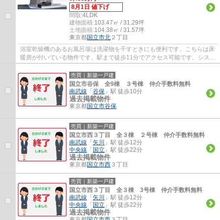
8月1日 値下げ
間取:
4LDK
建物面積:
103.47㎡ / 31.29坪
土地面積:
104.38㎡ / 31.57坪
東京都
国立市
北
２丁目
浴室乾燥機のあるお風呂場は洗濯物を干すときにも便利です。こちらは床
暖房が付いている物件です。駅まで徒歩11分でアクセス可能です。システ
ムキッチンは使いやすく汚れにくいのでご...
売買｜新築一戸建
国立市谷保 全9棟 ３号棟 仲介手数料無料
南武線
「
谷保
」駅 徒歩10分
過去掲載物件
東京都
国立市
谷保
売買｜新築一戸建
国立市西３丁目 全３棟 ２号棟 仲介手数料無料
南武線
「
矢川
」駅 徒歩12分
中央線
「
国立
」駅 徒歩22分
過去掲載物件
東京都
国立市
西
３丁目
売買｜新築一戸建
国立市西３丁目 全３棟 3号棟 仲介手数料無料
南武線
「
矢川
」駅 徒歩12分
中央線
「
国立
」駅 徒歩22分
過去掲載物件
東京都
国立市
西
３丁目