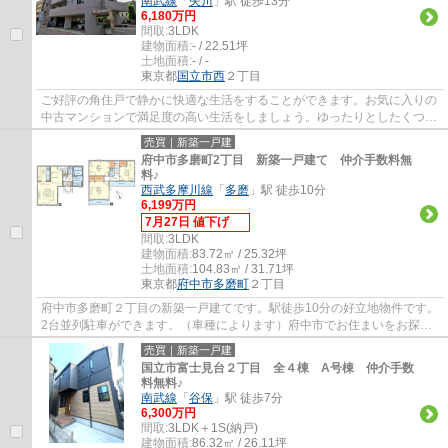
南武線
「
矢川
」駅 徒歩13分
6,180万円
間取:
3LDK
建物面積:
- / 22.51坪
土地面積:
- / -
東京都
国立市
西
２丁目
ご好評の角住戸で静かに快適な生活をすることができます。お気に入りの
中古マンションで満足度の高い生活をしましょう。ゆったりとしたくつろ
ぎの空間のある、3LDKの物件です。エージ...
売買｜新築一戸建
府中市多磨町2丁目 新築一戸建て 仲介手数料無
料♪
西武多摩川線
「
多磨
」駅 徒歩10分
6,199万円
7月27日 値下げ
間取:
3LDK
建物面積:
83.72㎡ / 25.32坪
土地面積:
104.83㎡ / 31.71坪
東京都
府中市
多磨町
２丁目
府中市多磨町２丁目の新築一戸建てです。駅徒歩10分の好立地物件です。
2台並列駐車ができます。（車種によります）府中市でお住まいをお探し
なら多摩地区に詳しいエージーホームに是非...
売買｜新築一戸建
国立市富士見台２丁目 全４棟 A号棟 仲介手数
料無料♪
南武線
「
谷保
」駅 徒歩7分
6,300万円
間取:
3LDK＋1S(納戸)
建物面積:
86.32㎡ / 26.11坪