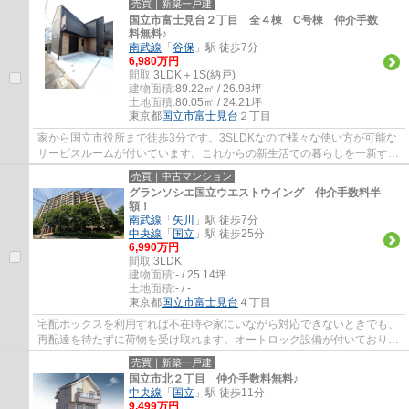
売買｜新築一戸建
国立市富士見台２丁目 全４棟 C号棟 仲介手数
料無料♪
南武線
「
谷保
」駅 徒歩7分
6,980万円
間取:
3LDK＋1S(納戸)
建物面積:
89.22㎡ / 26.98坪
土地面積:
80.05㎡ / 24.21坪
東京都
国立市
富士見台
２丁目
家から国立市役所まで徒歩3分です。3SLDKなので様々な使い方が可能な
サービスルームが付いています。これからの新生活での暮らしを一新する
ために、新築戸建てはいかがでしょうか。不...
売買｜中古マンション
グランソシエ国立ウエストウイング 仲介手数料半
額！
南武線
「
矢川
」駅 徒歩7分
中央線
「
国立
」駅 徒歩25分
6,990万円
間取:
3LDK
建物面積:
- / 25.14坪
土地面積:
- / -
東京都
国立市
富士見台
４丁目
宅配ボックスを利用すれば不在時や家にいながら対応できないときでも、
再配達を待たずに荷物を受け取れます。オートロック設備が付いており、
防犯性が高いです。きれいにリフォームさ...
売買｜新築一戸建
国立市北２丁目 仲介手数料無料♪
中央線
「
国立
」駅 徒歩11分
9,499万円