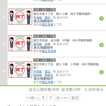
売買｜新築一戸建
国立市東３丁目 残り１棟 仲介手数料無料！
中央線
「
国立
」駅 徒歩18分
過去掲載物件
東京都
国立市
東
３丁目
売買｜新築一戸建
国立市谷保 全10棟 5号棟 仲介手数料無料
南武線
「
谷保
」駅 徒歩10分
過去掲載物件
東京都
国立市
谷保
売買｜新築一戸建
国立市西２丁目 残り２棟 ２号棟 仲介手数料無
料！
中央線
「
国立
」駅 徒歩17分
南武線
「
西国立
」駅 徒歩13分
過去掲載物件
東京都
国立市
西
２丁目
該当公開件数
35
件 販売数
14
件
1-20
件表示
1
2
<<前へ
次へ>>
最初