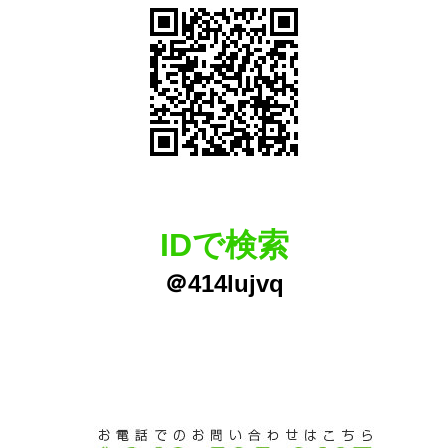
IDで検索
＠414lujvq