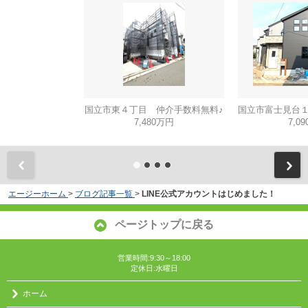
国立市東４丁目 仲介手数料無料♪
7,480万円
7,0
エージーホーム
>
ブログ記事一覧
>
LINE公式アカウントはじめました！
ページトップに戻る
営業時間:9:30～18:00
定休日:水曜日
ホーム