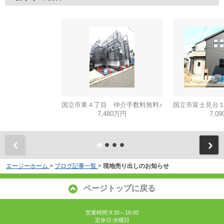
国立市東４丁目 仲介手数料無料♪
7,480万円
7,0
エージーホーム
>
ブログ記事一覧
>
現地売り出しのお知らせ
ページトップに戻る
営業時間:9:30～18:00
定休日:水曜日