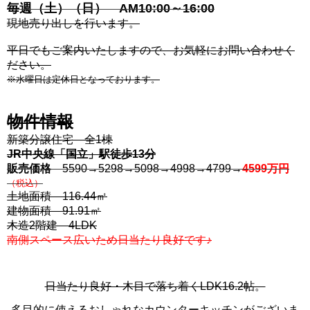
毎週（土）（日）
AM10:00～16:00
現地売り出しを行います。
平日でもご案内いたしますので、お気軽にお問い合わせく
ださい。
※水曜日は定休日となっております。
物件情報
新築分譲住宅 全1棟
JR中央線「国立」駅徒歩13分
販売価格
5590→5298→5098→4998→4799→
4599万円
（税込）
土地面積 116.44㎡
建物面積 91.91㎡
木造2階建 4LDK
南側スペース広いため
日当たり良好です♪
日当たり良好・木目で落ち着くLDK16.2帖。
多目的に使えるおしゃれなカウンターキッチンがございま